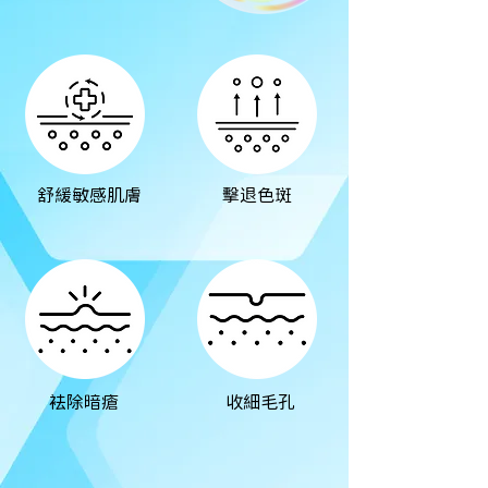
舒緩敏感肌膚
擊退色斑
袪除暗瘡
收細毛孔