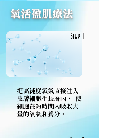
氧活盈肌療法
Step 1
把高純度氧氣直接注入
皮膚細胞生長層內， 使
細胞在短時間內吸收大
量的氧氣和養分。