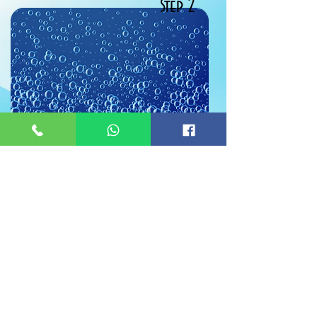
Step 2
納米噴霧把養分及精華
滲入肌底深層， 令營養
在肌底發揮真正功效。
Step 3