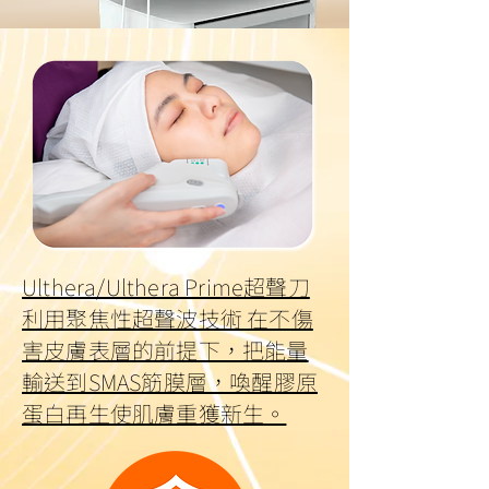
Ulthera/Ulthera Prime超聲刀
利用聚焦性超聲波技術 在不傷
害皮膚表層的前提下，把能量
輸送到SMAS筋膜層，喚醒膠原
蛋白再生使肌膚重獲新生。